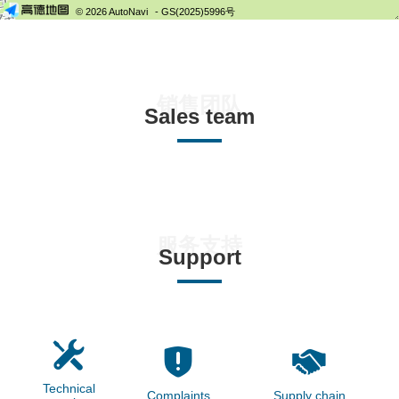
© 2026 AutoNavi
- GS(2025)5996号
销售团队
Sales team
服务支持
Support
Technical
Complaints
Supply chain